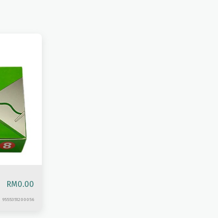
RM
0.00
9555351200056