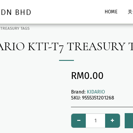
SDN BHD
HOME
关
7 TREASURY TAGS
ARIO KTT-T7 TREASURY 
RM
0.00
Brand:
KIDARIO
SKU:
9555351201268